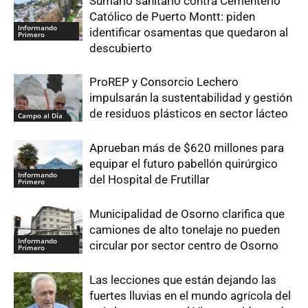
Sumario sanitario contra Cementerio
Católico de Puerto Montt: piden
Informando
identificar osamentas que quedaron al
Primero
descubierto
ProREP y Consorcio Lechero
impulsarán la sustentabilidad y gestión
de residuos plásticos en sector lácteo
Campo al Día
Aprueban más de $620 millones para
equipar el futuro pabellón quirúrgico
Informando
del Hospital de Frutillar
Primero
Municipalidad de Osorno clarifica que
camiones de alto tonelaje no pueden
Informando
circular por sector centro de Osorno
Primero
Las lecciones que están dejando las
fuertes lluvias en el mundo agrícola del