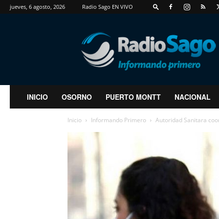
jueves, 6 agosto, 2026
Radio Sago EN VIVO
RadioSago
INICIO
OSORNO
PUERTO MONTT
NACIONAL
Inicio
Informando Primero
Autoridad Sanitara coor