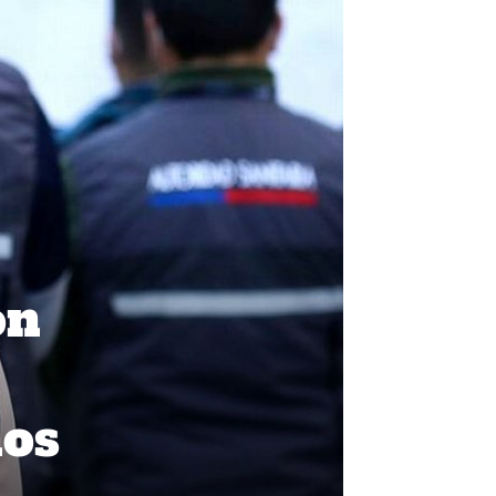
on
nos