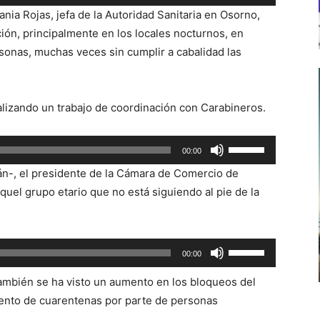
las
Vania Rojas, jefa de la Autoridad Sanitaria en Osorno,
teclas
ción, principalmente en los locales nocturnos, en
de
sonas, muchas veces sin cumplir a cabalidad las
flecha
arriba/abajo
para
alizando un trabajo de coordinación con Carabineros.
aumentar
o
Utiliza
00:00
disminuir
las
el
rán-, el presidente de la Cámara de Comercio de
teclas
volumen.
quel grupo etario que no está siguiendo al pie de la
de
flecha
arriba/abajo
Utiliza
00:00
para
las
aumentar
ambién se ha visto un aumento en los bloqueos del
teclas
o
iento de cuarentenas por parte de personas
de
disminuir