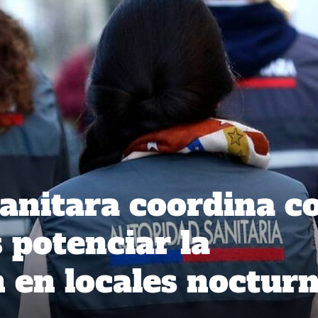
anitara coordina c
 potenciar la
n en locales noctur