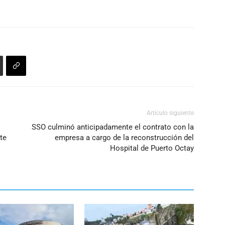
flecha
el
arriba/abajo
volumen.
para
aumentar
o
disminuir
el
volumen.
Artículo siguiente
SSO culminó anticipadamente el contrato con la
te
empresa a cargo de la reconstrucción del
Hospital de Puerto Octay