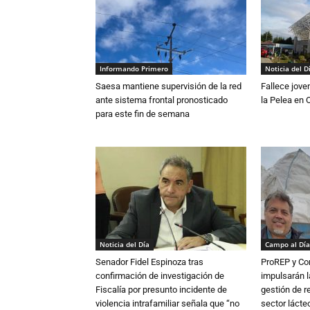
Informando Primero
Noticia del D
Saesa mantiene supervisión de la red
Fallece jove
ante sistema frontal pronosticado
la Pelea en 
para este fin de semana
Noticia del Día
Campo al Día
Senador Fidel Espinoza tras
ProREP y Co
confirmación de investigación de
impulsarán l
Fiscalía por presunto incidente de
gestión de r
violencia intrafamiliar señala que “no
sector lácte