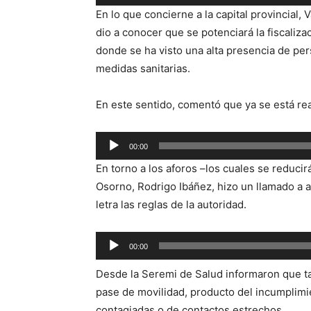
de
En lo que concierne a la capital provincial, 
audio
dio a conocer que se potenciará la fiscaliza
donde se ha visto una alta presencia de per
medidas sanitarias.
En este sentido, comentó que ya se está re
Reproductor
00:00
de
En torno a los aforos –los cuales se reduci
audio
Osorno, Rodrigo Ibáñez, hizo un llamado a a
letra las reglas de la autoridad.
Reproductor
00:00
de
Desde la Seremi de Salud informaron que t
audio
pase de movilidad, producto del incumplim
contagiadas o de contactos estrechos.