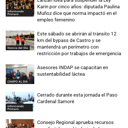
Lanzan idea para suspender la Ley
Karin por cinco años: diputada Paulina
Informando
Muñoz dice que norma impactó en el
Primero
empleo femenino
Este sábado se abrirán al tránsito 12
km del bypass de Castro y se
mantendrá un perímetro con
Noticia del Día
restricción por trabajos de emergencia
Asesores INDAP se capacitan en
sustentabilidad láctea
CAMPO AL DIA
Cerrado durante esta jornada el Paso
Cardenal Samoré
Informando
Primero
Consejo Regional aprueba recursos