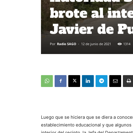
brote al int
Javier de P
Por
Radio SAGO
-
12 de junio de 2021
1314
Luego que se hiciera que se diera a conocer 
establecimiento educacional y que algunos 
interior del recinto, la Jefa del Departamen