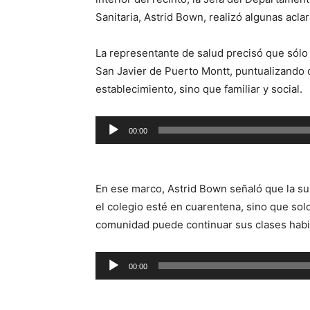
Sanitaria, Astrid Bown, realizó algunas acla
La representante de salud precisó que sólo 
San Javier de Puerto Montt, puntualizando q
establecimiento, sino que familiar y social.
Reproductor
00:00
de
audio
En ese marco, Astrid Bown señaló que la su
el colegio esté en cuarentena, sino que solo
comunidad puede continuar sus clases habit
Reproductor
00:00
de
audio