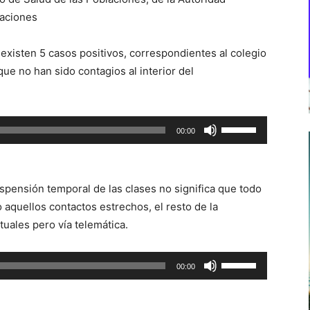
raciones
existen 5 casos positivos, correspondientes al colegio
ue no han sido contagios al interior del
Utiliza
00:00
las
teclas
de
spensión temporal de las clases no significa que todo
flecha
 aquellos contactos estrechos, el resto de la
arriba/abajo
uales pero vía telemática.
para
aumentar
Utiliza
00:00
o
las
disminuir
teclas
el