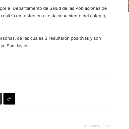
de
volumen.
por el Departamento de Salud de las Poblaciones de
flecha
e realizó un testeo en el estacionamiento del colegio,
arriba/abajo
para
aumentar
ersonas, de las cuales 3 resultaron positivas y son
o
io San Javier.
disminuir
el
volumen.
Artículo siguiente