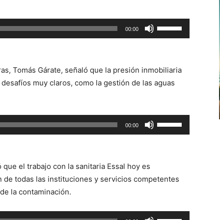
aumentar
o
Utiliza
00:00
disminuir
las
el
teclas
volumen.
de
ras, Tomás Gárate, señaló que la presión inmobiliaria
flecha
 desafíos muy claros, como la gestión de las aguas
arriba/abajo
para
aumentar
Utiliza
00:00
o
las
disminuir
teclas
el
de
volumen.
 que el trabajo con la sanitaria Essal hoy es
flecha
ón de todas las instituciones y servicios competentes
arriba/abajo
 de la contaminación.
para
aumentar
Utiliza