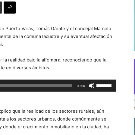
de Puerto Varas, Tomás Gárate y el concejal Marcelo
iental de la comuna lacustre y su eventual afectación
l.
 la realidad bajo la alfombra, reconociendo que la
te en diversos ámbitos.
Utiliza
00:00
las
teclas
de
xplicó que la realidad de los sectores rurales, aún
flecha
inta a los sectores urbanos, donde comúnmente se
arriba/abajo
 donde el crecimiento inmobiliario en la ciudad, ha
para