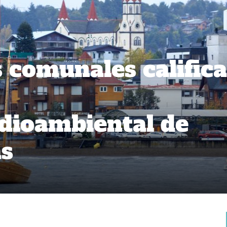
 comunales calific
dioambiental de
as