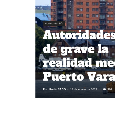
Noticia del Día
Autoridades
de grave la
realidad me
Puerto Var
Por
Radio SAGO
-
18 de enero de 2022
799