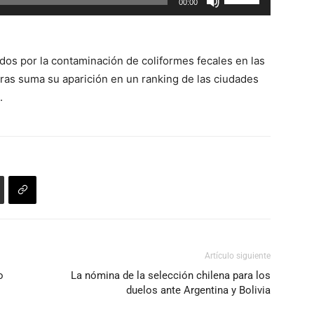
00:00
o
las
disminuir
teclas
el
de
volumen.
dos por la contaminación de coliformes fecales en las
flecha
ras suma su aparición en un ranking de las ciudades
arriba/abajo
.
para
aumentar
o
disminuir
el
volumen.
Artículo siguiente
o
La nómina de la selección chilena para los
duelos ante Argentina y Bolivia