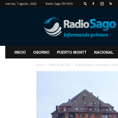
viernes, 7 agosto, 2026
Radio Sago EN VIVO
RadioSago
INICIO
OSORNO
PUERTO MONTT
NACIONAL
Inicio
Noticia del Día
Autoridades comunales calif