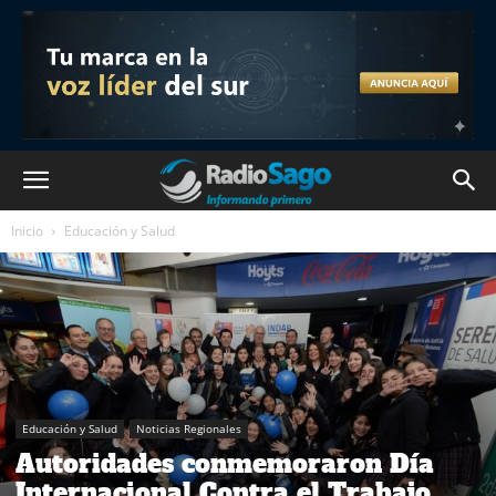
Inicio
Educación y Salud
Educación y Salud
Noticias Regionales
Autoridades conmemoraron Día
Internacional Contra el Trabajo