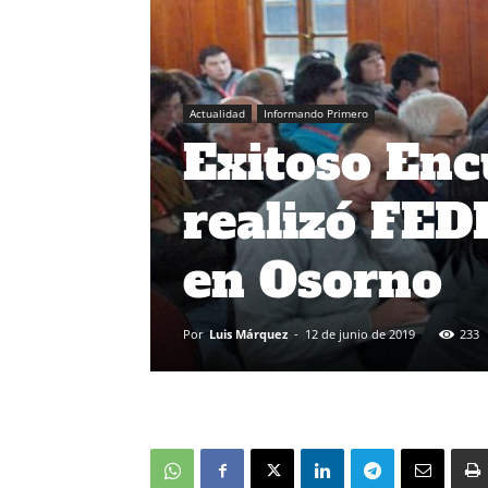
Actualidad
Informando Primero
Exitoso Enc
realizó FE
en Osorno
Por
Luis Márquez
-
12 de junio de 2019
233