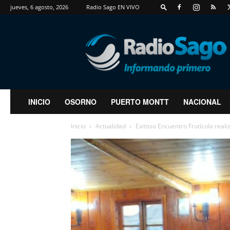
jueves, 6 agosto, 2026
Radio Sago EN VIVO
RadioSago
INICIO
OSORNO
PUERTO MONTT
NACIONAL
Inicio
Actualidad
Exitoso Encuentro Frutícola rea