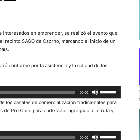
 interesados en emprender, se realizó el evento que
 el recinto SAGO de Osorno, marcando el inicio de un
país.
ró conforme por la asistencia y la calidad de los
Utiliza
00:00
las
 de los canales de comercialización tradicionales para
teclas
s de Pro Chile para darle valor agregado a la fruta y
de
flecha
arriba/abajo
Utiliza
00:00
para