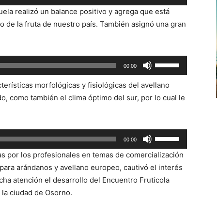
las
aumentar
la realizó un balance positivo y agrega que está
teclas
o
ro de la fruta de nuestro país. También asignó una gran
de
disminuir
flecha
el
arriba/abajo
volumen.
Utiliza
00:00
para
las
aumentar
erísticas morfológicas y fisiológicas del avellano
teclas
o
 como también el clima óptimo del sur, por lo cual le
de
disminuir
flecha
el
arriba/abajo
volumen.
Utiliza
para
00:00
las
aumentar
das por los profesionales en temas de comercialización
teclas
o
 para arándanos y avellano europeo, cautivó el interés
de
disminuir
ha atención el desarrollo del Encuentro Frutícola
flecha
el
la ciudad de Osorno.
arriba/abajo
volumen.
para