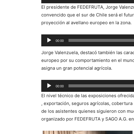
de
El presidente de FEDEFRUTA, Jorge Valenzue
audio
convencido que el sur de Chile será el futu
proyección al avellano europeo en la zona.
Reproductor
00:00
de
Jorge Valenzuela, destacó también las caract
audio
europeo por su comportamiento en el mundo,
asigna un gran potencial agrícola.
Reproductor
00:00
de
El nivel técnico de las exposiciones ofreci
audio
, exportación, seguros agrícolas, cobertura
de los asistentes quienes siguieron con muc
organizado por FEDEFRUTA y SAGO A.G. en 