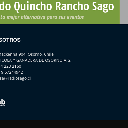
SOTROS
Mackenna 904, Osorno, Chile
ICOLA Y GANADERA DE OSORNO A.G.
64 223 2160
 9 57244942
sa@radiosago.cl