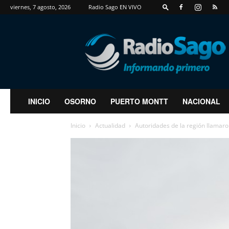
viernes, 7 agosto, 2026
Radio Sago EN VIVO
RadioSago
INICIO
OSORNO
PUERTO MONTT
NACIONAL
Inicio
Actualidad
Autoridades de la región llamaron