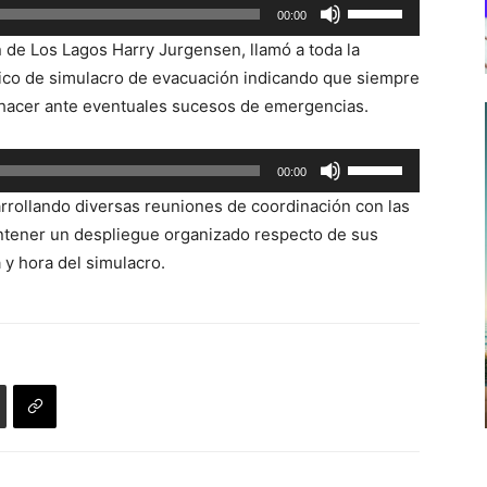
Utiliza
00:00
las
n de Los Lagos Harry Jurgensen, llamó a toda la
teclas
ívico de simulacro de evacuación indicando que siempre
de
 hacer ante eventuales sucesos de emergencias.
flecha
arriba/abajo
Utiliza
00:00
para
las
aumentar
rrollando diversas reuniones de coordinación con las
teclas
o
antener un despliegue organizado respecto de sus
de
disminuir
 y hora del simulacro.
flecha
el
arriba/abajo
volumen.
para
aumentar
o
disminuir
el
volumen.