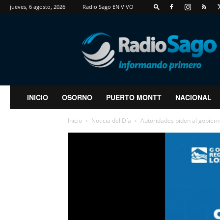
jueves, 6 agosto, 2026
Radio Sago EN VIVO
RadioSago
INICIO
OSORNO
PUERTO MONTT
NACIONAL
Inicio
Noticia del Día
Autoridades piden al gobiern