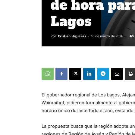
de hora par
Lagos
Por
Cristian Higueras
-
16 de marzo de 2026
El gobernador regional de Los Lagos, Alejan
Wainraihgt, pidieron formalmente al gobier
horario único durante todo el año, evitando
La propuesta busca que la región adopte un 
regiones de Región de Aysén y Región de Ma