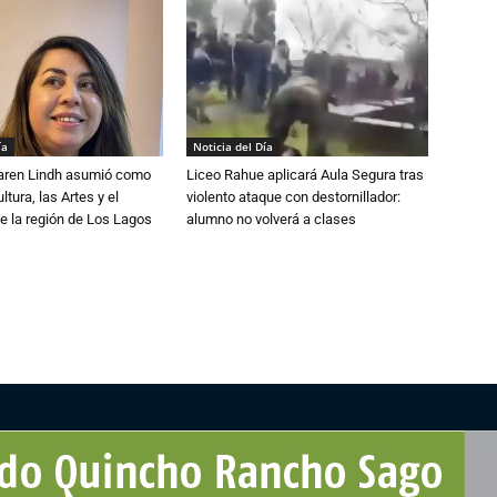
ía
Noticia del Día
Karen Lindh asumió como
Liceo Rahue aplicará Aula Segura tras
tura, las Artes y el
violento ataque con destornillador:
e la región de Los Lagos
alumno no volverá a clases