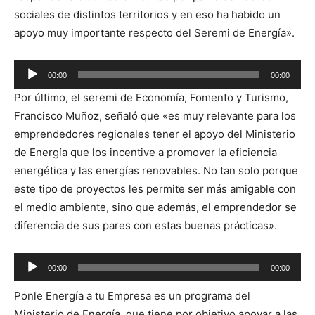
sociales de distintos territorios y en eso ha habido un
apoyo muy importante respecto del Seremi de Energía».
Reproductor
00:00
00:00
de
Por último, el seremi de Economía, Fomento y Turismo,
audio
Francisco Muñoz, señaló que «es muy relevante para los
emprendedores regionales tener el apoyo del Ministerio
de Energía que los incentive a promover la eficiencia
energética y las energías renovables. No tan solo porque
este tipo de proyectos les permite ser más amigable con
el medio ambiente, sino que además, el emprendedor se
diferencia de sus pares con estas buenas prácticas».
Reproductor
00:00
00:00
de
Ponle Energía a tu Empresa es un programa del
audio
Ministerio de Energía, que tiene por objetivo apoyar a las