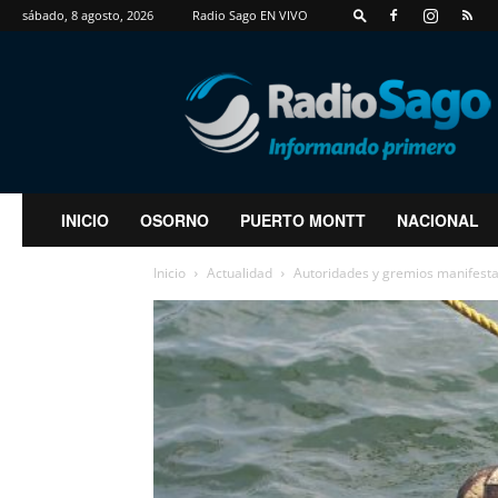
sábado, 8 agosto, 2026
Radio Sago EN VIVO
RadioSago
INICIO
OSORNO
PUERTO MONTT
NACIONAL
Inicio
Actualidad
Autoridades y gremios manifesta