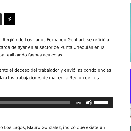
la Región de Los Lagos Fernando Gebhart, se refirió a
 tarde de ayer en el sector de Punta Chequián en la
a realizando faenas acuícolas.
mentó el deceso del trabajador y envió las condolencias
ta a los trabajadores de mar en la Región de Los
Utiliza
00:00
las
teclas
de
ajo Los Lagos, Mauro González, indicó que existe un
flecha