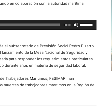
zando en colaboración con la autoridad marítima
arriba/abajo
para
aumentar
Utiliza
00:00
o
las
disminuir
teclas
el
de
volumen.
ás el subsecretario de Previsión Social Pedro Pizarro
flecha
el lanzamiento de la Mesa Nacional de Seguridad y
arriba/abajo
creada para responder los requerimientos particulares
para
do durante años en materia de seguridad laboral.
aumentar
o
 de Trabajadores Marítimos, FESIMAR, han
disminuir
ás muertes de trabajadores marítimos en la Región de
el
volumen.