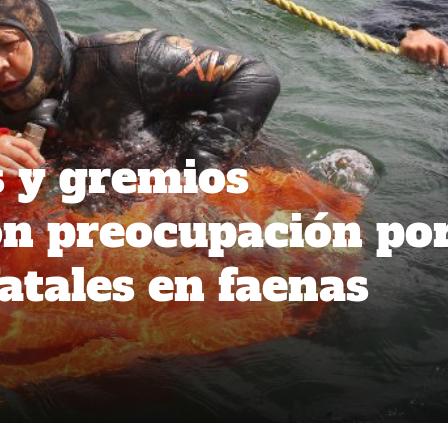
 y gremios
n preocupación po
atales en faenas