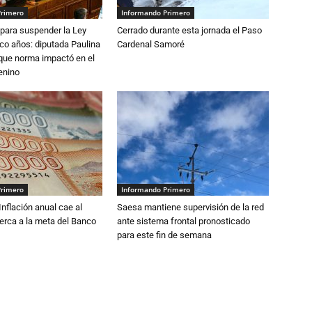
Primero
Informando Primero
para suspender la Ley
Cerrado durante esta jornada el Paso
nco años: diputada Paulina
Cardenal Samoré
que norma impactó en el
enino
Primero
Informando Primero
 Inflación anual cae al
Saesa mantiene supervisión de la red
erca a la meta del Banco
ante sistema frontal pronosticado
para este fin de semana