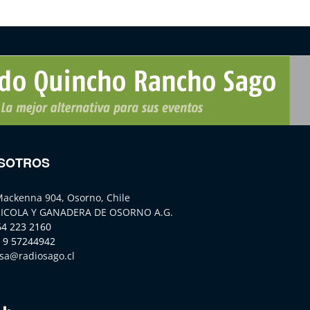
SOTROS
Mackenna 904, Osorno, Chile
ICOLA Y GANADERA DE OSORNO A.G.
64 223 2160
 9 57244942
sa@radiosago.cl