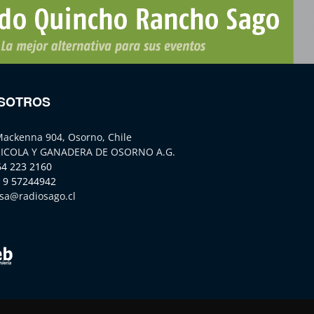
SOTROS
Mackenna 904, Osorno, Chile
ICOLA Y GANADERA DE OSORNO A.G.
64 223 2160
 9 57244942
sa@radiosago.cl