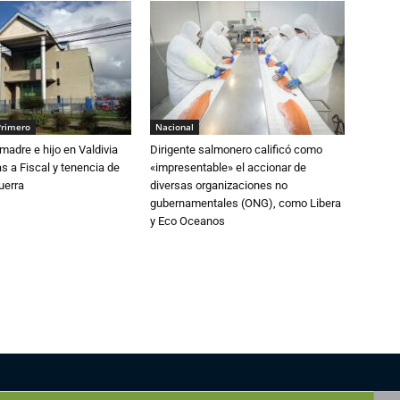
Primero
Nacional
adre e hijo en Valdivia
Dirigente salmonero calificó como
 a Fiscal y tenencia de
«impresentable» el accionar de
uerra
diversas organizaciones no
gubernamentales (ONG), como Libera
y Eco Oceanos