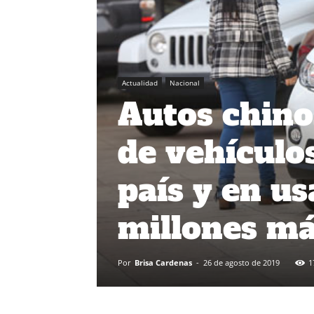
Actualidad
Nacional
Autos chino
de vehículo
país y en u
millones má
Por
Brisa Cardenas
-
26 de agosto de 2019
1