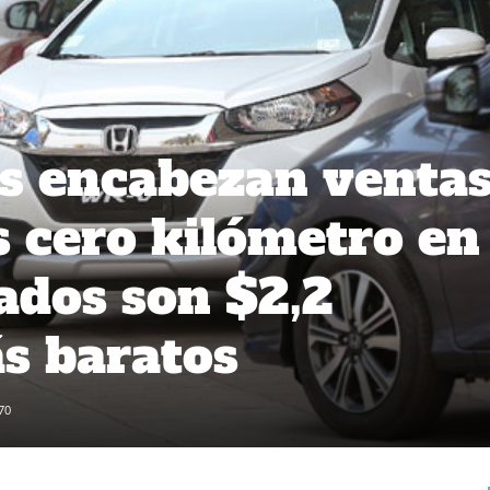
s encabezan venta
s cero kilómetro en 
sados son $2,2
s baratos
70