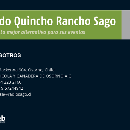
SOTROS
Mackenna 904, Osorno, Chile
ICOLA Y GANADERA DE OSORNO A.G.
64 223 2160
 9 57244942
sa@radiosago.cl