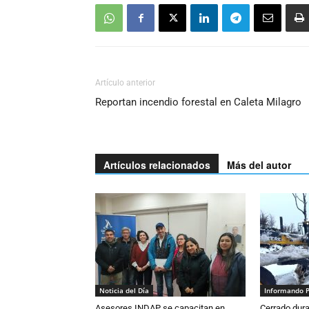
Artículo anterior
Reportan incendio forestal en Caleta Milagro
Artículos relacionados
Más del autor
Noticia del Día
Informando 
Asesores INDAP se capacitan en
Cerrado dura