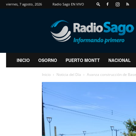
viernes, 7 agosto, 2026
Radio Sago EN VIVO
RadioSago
INICIO
OSORNO
PUERTO MONTT
NACIONAL
Inicio
Noticia del Día
Avanza construcción de Base