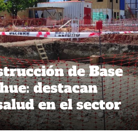
trucción de Base
hue: destacan
alud en el sector