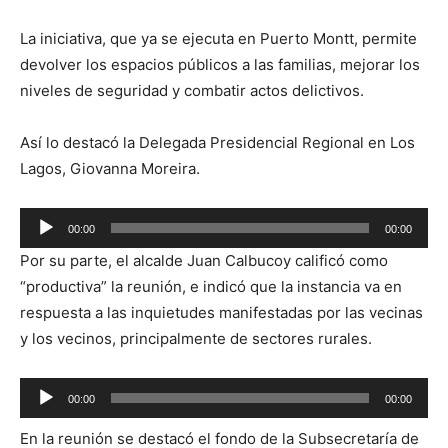
La iniciativa, que ya se ejecuta en Puerto Montt, permite
devolver los espacios públicos a las familias, mejorar los
niveles de seguridad y combatir actos delictivos.
Así lo destacó la Delegada Presidencial Regional en Los
Lagos, Giovanna Moreira.
Reproductor
00:00
00:00
de
Por su parte, el alcalde Juan Calbucoy calificó como
audio
“productiva” la reunión, e indicó que la instancia va en
respuesta a las inquietudes manifestadas por las vecinas
y los vecinos, principalmente de sectores rurales.
Reproductor
00:00
00:00
de
En la reunión se destacó el fondo de la Subsecretaría de
audio