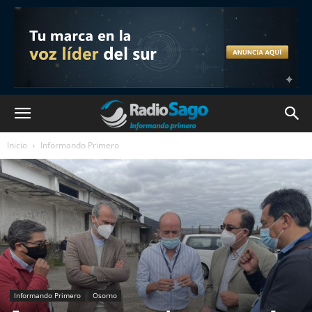
Inicio
Informando Primero
Informando Primero
Osorno