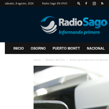
sábado, 8 agosto, 2026
Radio Sago EN VIVO
RadioSago
INICIO
OSORNO
PUERTO MONTT
NACIONAL
Inicio
Noticia del Día
Avión presidencial se desvía 