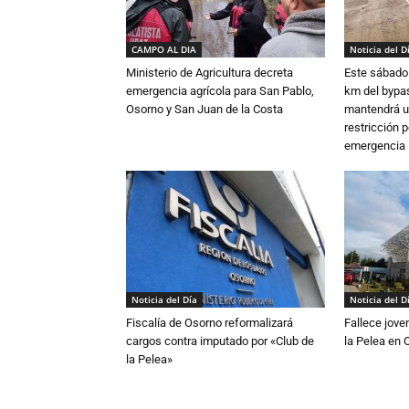
CAMPO AL DIA
Noticia del D
Ministerio de Agricultura decreta
Este sábado 
emergencia agrícola para San Pablo,
km del bypas
Osorno y San Juan de la Costa
mantendrá u
restricción p
emergencia
Noticia del Día
Noticia del D
Fiscalía de Osorno reformalizará
Fallece jove
cargos contra imputado por «Club de
la Pelea en 
la Pelea»