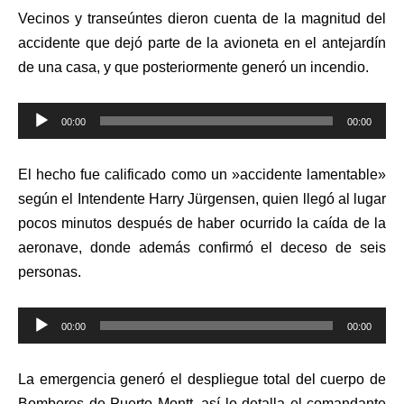
Vecinos y transeúntes dieron cuenta de la magnitud del
accidente que dejó parte de la avioneta en el antejardín
de una casa, y que posteriormente generó un incendio.
Reproductor
00:00
00:00
de
audio
El hecho fue calificado como un »accidente lamentable»
según el Intendente Harry Jürgensen, quien llegó al lugar
pocos minutos después de haber ocurrido la caída de la
aeronave, donde además confirmó el deceso de seis
personas.
Reproductor
00:00
00:00
de
audio
La emergencia generó el despliegue total del cuerpo de
Bomberos de Puerto Montt, así lo detalla el comandante