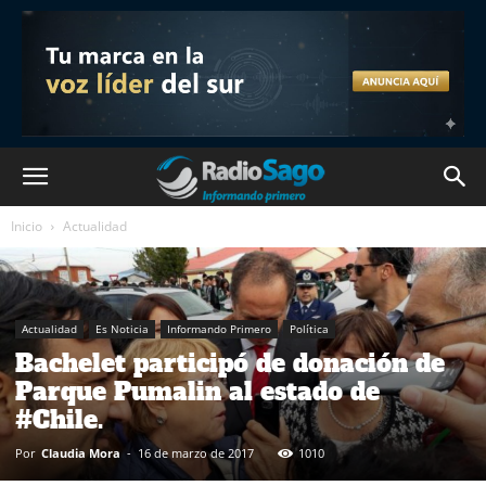
Inicio
Actualidad
Actualidad
Es Noticia
Informando Primero
Política
Bachelet participó de donación de
Parque Pumalin al estado de
#Chile.
Por
Claudia Mora
-
16 de marzo de 2017
1010