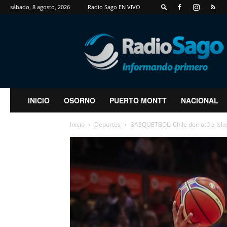
sábado, 8 agosto, 2026
Radio Sago EN VIVO
RadioSago
INICIO
OSORNO
PUERTO MONTT
NACIONAL
Inicio
Deportes
BASQUETBOL: Chile derrotó a Islas