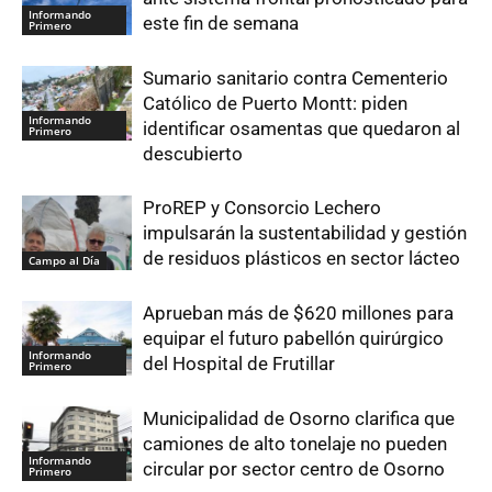
Informando
este fin de semana
Primero
Sumario sanitario contra Cementerio
Católico de Puerto Montt: piden
Informando
identificar osamentas que quedaron al
Primero
descubierto
ProREP y Consorcio Lechero
impulsarán la sustentabilidad y gestión
de residuos plásticos en sector lácteo
Campo al Día
Aprueban más de $620 millones para
equipar el futuro pabellón quirúrgico
Informando
del Hospital de Frutillar
Primero
Municipalidad de Osorno clarifica que
camiones de alto tonelaje no pueden
Informando
circular por sector centro de Osorno
Primero