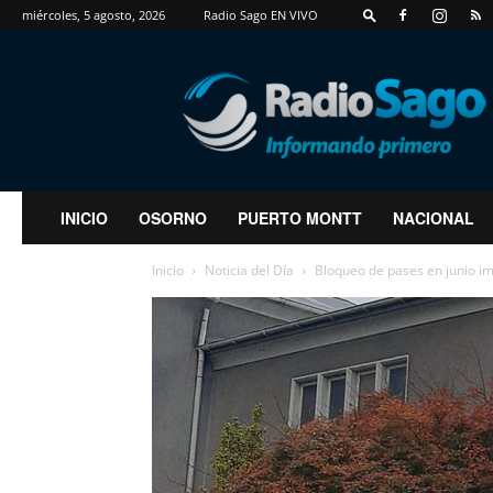
miércoles, 5 agosto, 2026
Radio Sago EN VIVO
RadioSago
INICIO
OSORNO
PUERTO MONTT
NACIONAL
Inicio
Noticia del Día
Bloqueo de pases en junio im