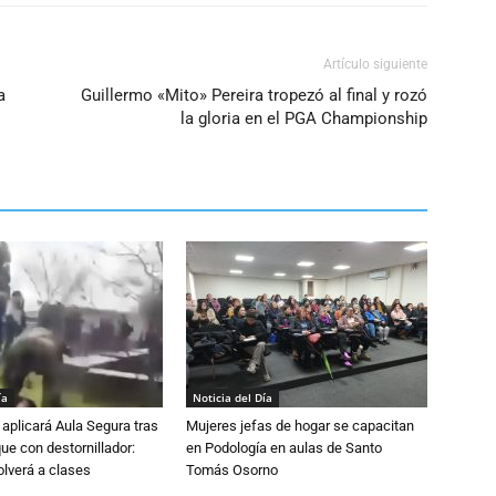
Artículo siguiente
a
Guillermo «Mito» Pereira tropezó al final y rozó
la gloria en el PGA Championship
ía
Noticia del Día
aplicará Aula Segura tras
Mujeres jefas de hogar se capacitan
que con destornillador:
en Podología en aulas de Santo
lverá a clases
Tomás Osorno