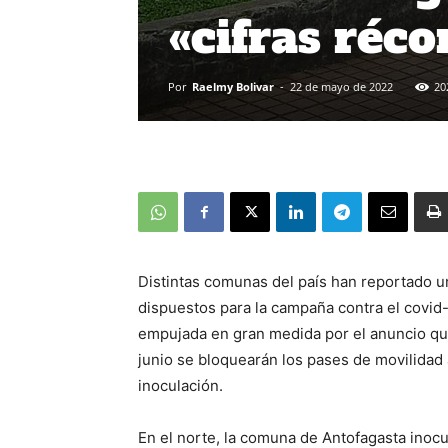
«cifras réc
Por
Raelmy Bolivar
-
22 de mayo de 2022
20
Distintas comunas del país han reportado u
dispuestos para la campaña contra el covid-
empujada en gran medida por el anuncio que 
junio se bloquearán los pases de movilidad
inoculación.
En el norte, la comuna de Antofagasta inoc