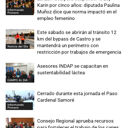
Karin por cinco años: diputada Paulina
Informando
Muñoz dice que norma impactó en el
Primero
empleo femenino
Este sábado se abrirán al tránsito 12
km del bypass de Castro y se
mantendrá un perímetro con
Noticia del Día
restricción por trabajos de emergencia
Asesores INDAP se capacitan en
sustentabilidad láctea
CAMPO AL DIA
Cerrado durante esta jornada el Paso
Cardenal Samoré
Informando
Primero
Consejo Regional aprueba recursos
para fortalecer el trabajo de los canes