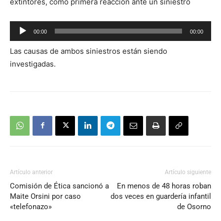
extintores, como primera reacción ante un siniestro
Reproductor
00:00
00:00
de
Las causas de ambos siniestros están siendo
audio
investigadas.
Artículo anterior
Artículo siguiente
Comisión de Ética sancionó a
En menos de 48 horas roban
Maite Orsini por caso
dos veces en guardería infantil
«telefonazo»
de Osorno