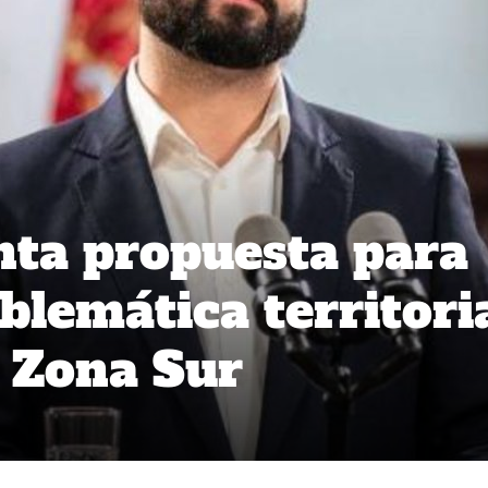
nta propuesta para
blemática territori
 Zona Sur