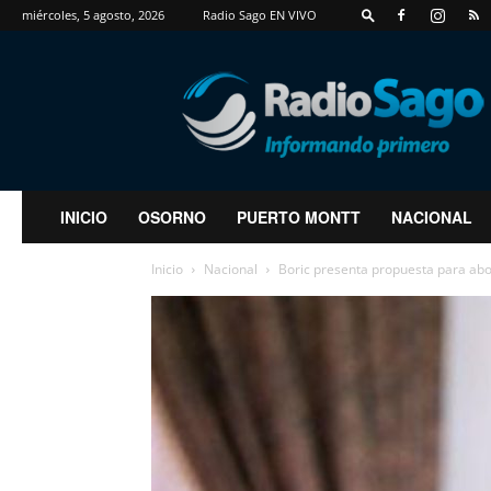
miércoles, 5 agosto, 2026
Radio Sago EN VIVO
RadioSago
INICIO
OSORNO
PUERTO MONTT
NACIONAL
Inicio
Nacional
Boric presenta propuesta para abo