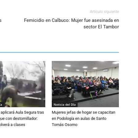
Artículo siguiente
s
Femicidio en Calbuco: Mujer fue asesinada en
sector El Tambor
ía
Noticia del Día
aplicará Aula Segura tras
Mujeres jefas de hogar se capacitan
que con destornillador:
en Podología en aulas de Santo
lverá a clases
Tomás Osorno