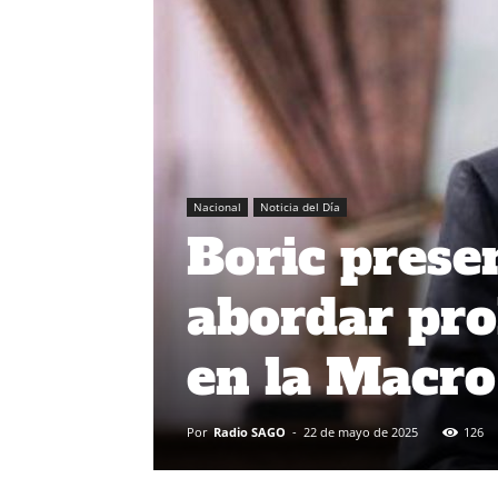
Nacional
Noticia del Día
Boric prese
abordar pro
en la Macro
Por
Radio SAGO
-
22 de mayo de 2025
126