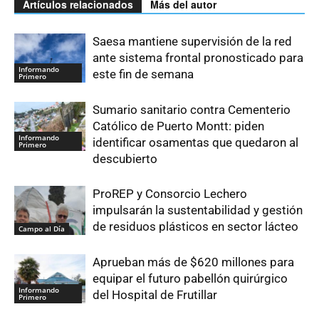
Artículos relacionados
Más del autor
Saesa mantiene supervisión de la red
ante sistema frontal pronosticado para
Informando
este fin de semana
Primero
Sumario sanitario contra Cementerio
Católico de Puerto Montt: piden
Informando
identificar osamentas que quedaron al
Primero
descubierto
ProREP y Consorcio Lechero
impulsarán la sustentabilidad y gestión
de residuos plásticos en sector lácteo
Campo al Día
Aprueban más de $620 millones para
equipar el futuro pabellón quirúrgico
Informando
del Hospital de Frutillar
Primero