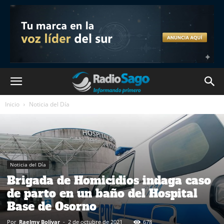
Inicio
Noticia del Día
Noticia del Día
Brigada de Homicidios indaga caso
de parto en un baño del Hospital
Base de Osorno
Por
Raelmy Bolivar
-
2 de octubre de 2021
678