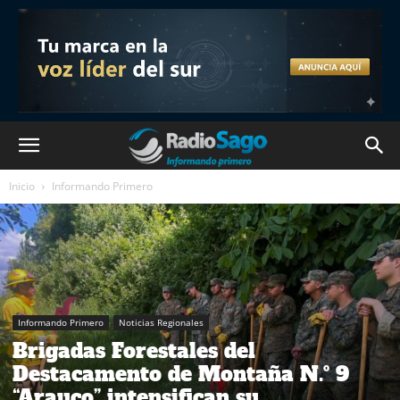
Inicio
Informando Primero
Informando Primero
Noticias Regionales
Brigadas Forestales del
Destacamento de Montaña N.º 9
“Arauco” intensifican su