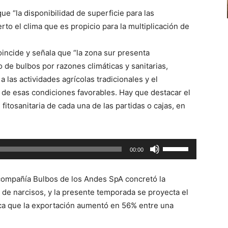
teclas
ue “la disponibilidad de superficie para las
de
rto el clima que es propicio para la multiplicación de
flecha
arriba/abajo
incide y señala que “la zona sur presenta
para
o de bulbos por razones climáticas y sanitarias,
aumentar
 las actividades agrícolas tradicionales y el
o
 de esas condiciones favorables. Hay que destacar el
disminuir
 fitosanitaria de cada una de las partidas o cajas, en
el
volumen.
Utiliza
00:00
las
teclas
 compañía Bulbos de los Andes SpA concretó la
de
de narcisos, y la presente temporada se proyecta el
flecha
fica que la exportación aumentó en 56% entre una
arriba/abajo
para