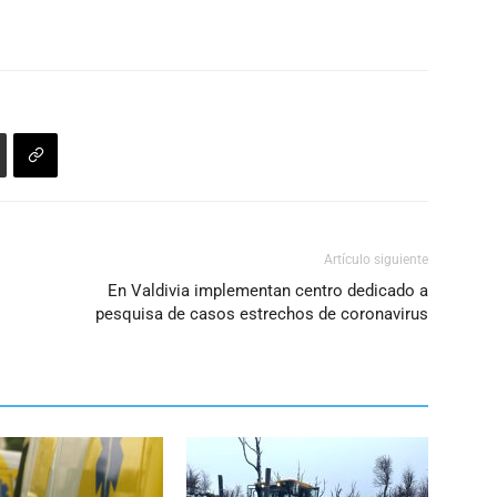
aumentar
o
disminuir
el
volumen.
Artículo siguiente
En Valdivia implementan centro dedicado a
pesquisa de casos estrechos de coronavirus