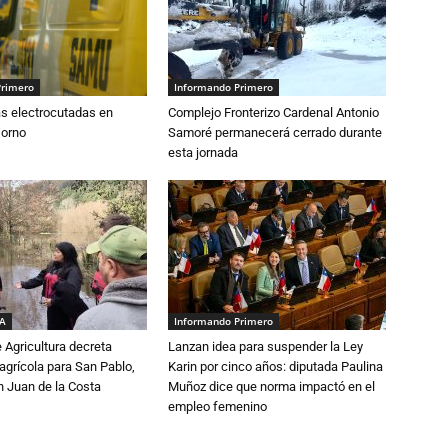
Primero
Informando Primero
s electrocutadas en
Complejo Fronterizo Cardenal Antonio
sorno
Samoré permanecerá cerrado durante
esta jornada
IA
Informando Primero
e Agricultura decreta
Lanzan idea para suspender la Ley
grícola para San Pablo,
Karin por cinco años: diputada Paulina
n Juan de la Costa
Muñoz dice que norma impactó en el
empleo femenino