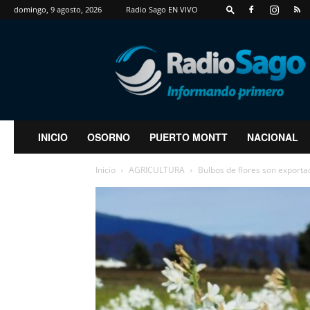
domingo, 9 agosto, 2026
Radio Sago EN VIVO
RadioSago
INICIO
OSORNO
PUERTO MONTT
NACIONAL
Inicio
AGRICULTURA
Bulbos de flores son exportad