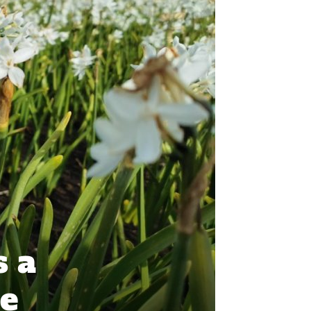
s a
de