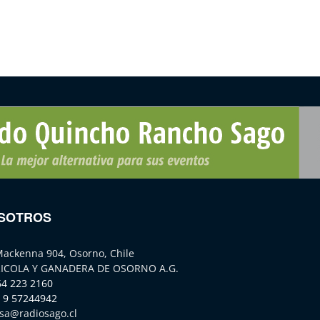
SOTROS
Mackenna 904, Osorno, Chile
ICOLA Y GANADERA DE OSORNO A.G.
64 223 2160
 9 57244942
sa@radiosago.cl