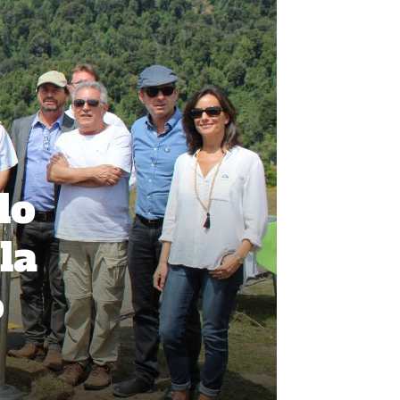
lo
la
o