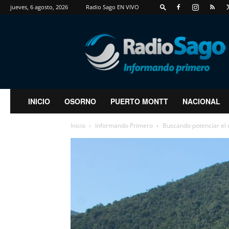
jueves, 6 agosto, 2026
Radio Sago EN VIVO
RadioSago
INICIO
OSORNO
PUERTO MONTT
NACIONAL
Inicio
Informando Primero
Buscando potenciar el d