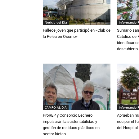
Noticia del Día
Informando 
Fallece joven que participó en «Club de
Sumario sani
la Pelea en Osorno»
Católico de 
identificar 
descubierto
CAMPO AL DIA
Informando 
ProREP y Consorcio Lechero
Aprueban má
impulsarán la sustentabilidad y
equipar el fu
gestión de residuos plásticos en
del Hospital 
sector lácteo