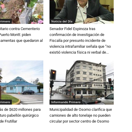
Primero
Noticia del Día
tario contra Cementerio
Senador Fidel Espinoza tras
Puerto Montt: piden
confirmación de investigación de
osamentas que quedaron al
Fiscalía por presunto incidente de
violencia intrafamiliar señala que “no
existió violencia física ni verbal de...
Primero
Informando Primero
s de $620 millones para
Municipalidad de Osorno clarifica que
turo pabellón quirúrgico
camiones de alto tonelaje no pueden
de Frutillar
circular por sector centro de Osorno