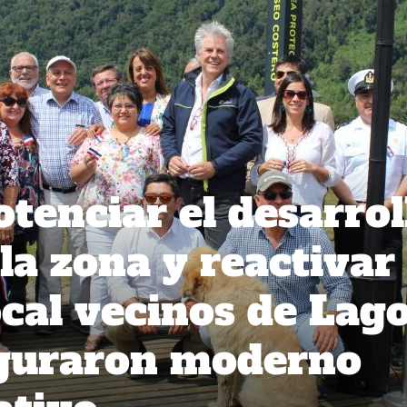
tenciar el desarrol
 la zona y reactivar 
cal vecinos de Lag
guraron moderno