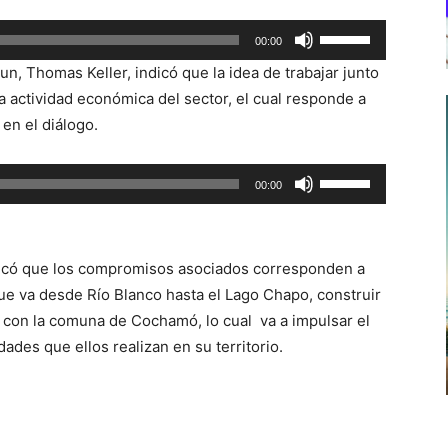
Utiliza
00:00
las
n, Thomas Keller, indicó que la idea de trabajar junto
teclas
la actividad económica del sector, el cual responde a
de
en el diálogo.
flecha
arriba/abajo
Utiliza
00:00
para
las
aumentar
teclas
o
de
disminuir
dicó que los compromisos asociados corresponden a
flecha
el
ue va desde Río Blanco hasta el Lago Chapo, construir
arriba/abajo
volumen.
r con la comuna de Cochamó, lo cual va a impulsar el
para
idades que ellos realizan en su territorio.
aumentar
o
disminuir
el