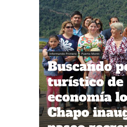
Informando Primero
Puerto Montt
Buscando po
turístico de
economía lo
Chapo inau