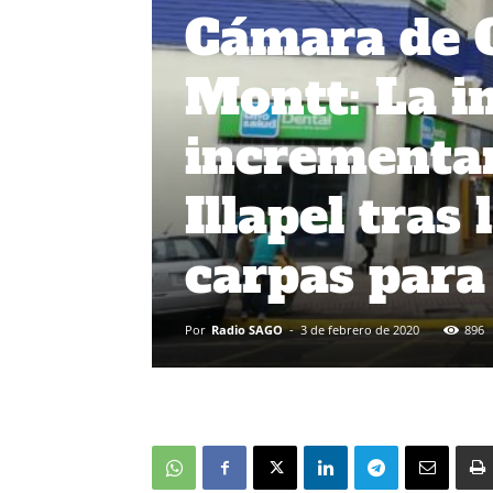
Cámara de 
Montt: La i
incrementar
Illapel tras 
carpas para
Por
Radio SAGO
-
3 de febrero de 2020
896