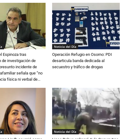
ía
Noticia del Día
l Espinoza tras
Operación Refugio en Osorno: PDI
 de investigación de
desarticula banda dedicada al
 presunto incidente de
secuestro y tráfico de drogas
trafamiliar señala que “no
cia física ni verbal de...
ía
Noticia del Día