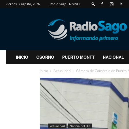
viernes, 7 agosto, 2026
Radio Sago EN VIVO
RadioSago
INICIO
OSORNO
PUERTO MONTT
NACIONAL
Inicio
Actualidad
Cámara de Comercio de Puerto Mo
Actualidad
Noticia del Día