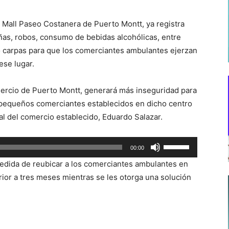
el Mall Paseo Costanera de Puerto Montt, ya registra
iñas, robos, consumo de bebidas alcohólicas, entre
ló carpas para que los comerciantes ambulantes ejerzan
ese lugar.
omercio de Puerto Montt, generará más inseguridad para
 pequeños comerciantes establecidos en dicho centro
ial del comercio establecido, Eduardo Salazar.
Utiliza
00:00
las
 medida de reubicar a los comerciantes ambulantes en
teclas
rior a tres meses mientras se les otorga una solución
de
flecha
arriba/abajo
para