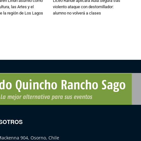
Karen Lindh asumió como
Liceo Rahue aplicará Aula Segura tras
tura, las Artes y el
violento ataque con destornillador:
e la región de Los Lagos
alumno no volverá a clases
SOTROS
Mackenna 904, Osorno, Chile