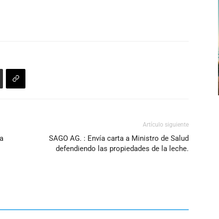
aumentar
o
disminuir
el
volumen.
Artículo siguiente
la
SAGO AG. : Envía carta a Ministro de Salud
defendiendo las propiedades de la leche.