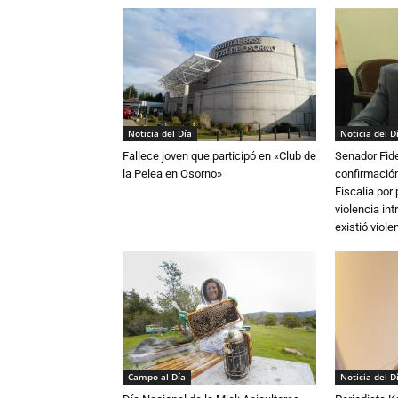
Noticia del Día
Noticia del D
Fallece joven que participó en «Club de
Senador Fide
la Pelea en Osorno»
confirmación
Fiscalía por
violencia in
existió violen
Campo al Día
Noticia del D