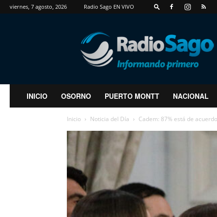
viernes, 7 agosto, 2026
Radio Sago EN VIVO
RadioSago
INICIO
OSORNO
PUERTO MONTT
NACIONAL
Inicio
Noticia del Día
Cadem: 87% está de acuerdo 