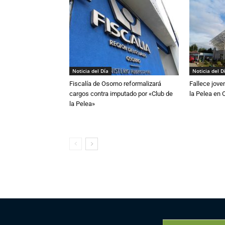
Noticia del Día
Noticia del D
Fiscalía de Osorno reformalizará
Fallece jove
cargos contra imputado por «Club de
la Pelea en 
la Pelea»