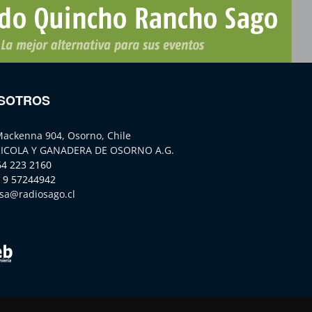
SOTROS
Mackenna 904, Osorno, Chile
ICOLA Y GANADERA DE OSORNO A.G.
64 223 2160
 9 57244942
sa@radiosago.cl