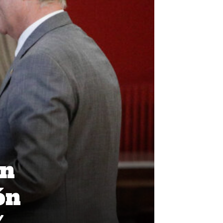
on
ón