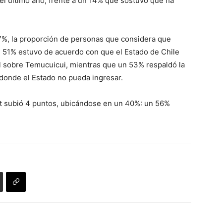
el último año, frente a un 14% que sostuvo que ha
7%, la proporción de personas que considera que
un 51% estuvo de acuerdo con que el Estado de Chile
l sobre Temucuicui, mientras que un 53% respaldó la
 donde el Estado no pueda ingresar.
st subió 4 puntos, ubicándose en un 40%: un 56%