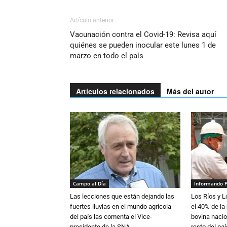
Artículo anterior
Vacunación contra el Covid-19: Revisa aquí
quiénes se pueden inocular este lunes 1 de
marzo en todo el país
Artículos relacionados
Más del autor
Campo al Día
Informando 
Las lecciones que están dejando las
Los Ríos y 
fuertes lluvias en el mundo agrícola
el 40% de la
del país las comenta el Vice-
bovina nacio
presidente de la SNA
resto del paí