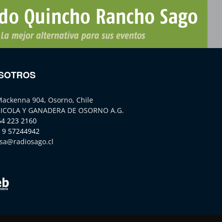
SOTROS
Mackenna 904, Osorno, Chile
ICOLA Y GANADERA DE OSORNO A.G.
64 223 2160
 9 57244942
sa@radiosago.cl