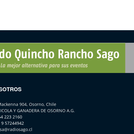
SOTROS
Mackenna 904, Osorno, Chile
ICOLA Y GANADERA DE OSORNO A.G.
64 223 2160
 9 57244942
sa@radiosago.cl