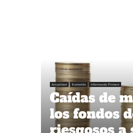
Actualidad
Economía
Informando Primero
Caídas de m
los fondos 
riesgosos a