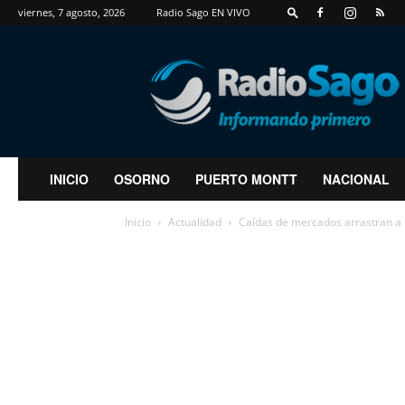
viernes, 7 agosto, 2026
Radio Sago EN VIVO
RadioSago
INICIO
OSORNO
PUERTO MONTT
NACIONAL
Inicio
Actualidad
Caídas de mercados arrastran a 