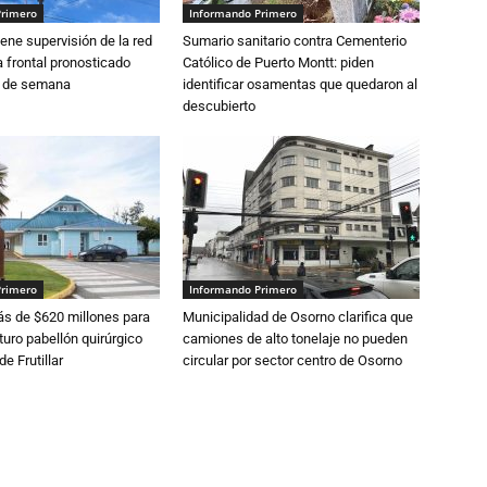
Primero
Informando Primero
ne supervisión de la red
Sumario sanitario contra Cementerio
 frontal pronosticado
Católico de Puerto Montt: piden
n de semana
identificar osamentas que quedaron al
descubierto
Primero
Informando Primero
s de $620 millones para
Municipalidad de Osorno clarifica que
turo pabellón quirúrgico
camiones de alto tonelaje no pueden
de Frutillar
circular por sector centro de Osorno