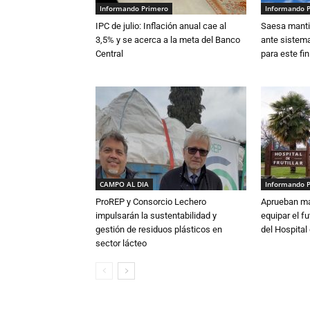
Informando Primero
Informando 
IPC de julio: Inflación anual cae al
Saesa mantie
3,5% y se acerca a la meta del Banco
ante sistema
Central
para este fi
CAMPO AL DIA
Informando 
ProREP y Consorcio Lechero
Aprueban má
impulsarán la sustentabilidad y
equipar el fu
gestión de residuos plásticos en
del Hospital 
sector lácteo