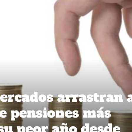
ercados arrastran 
de pensiones más
 su peor año desde