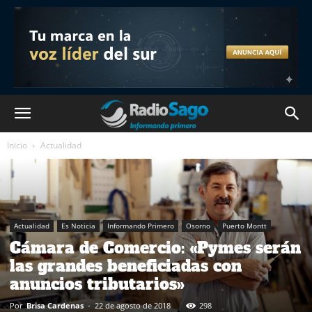
Inicio
Actualidad
Actualidad
Es Noticia
Informando Primero
Osorno
Puerto Montt
Cámara de Comercio: «Pymes serán
las grandes beneficiadas con
anuncios tributarios»
Por
Brisa Cardenas
-
22 de agosto de 2018
298