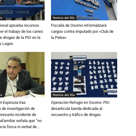
ía
Noticia del Día
ional aprueba recursos
Fiscalía de Osorno reformalizará
er el trabajo de los canes
cargos contra imputado por «Club de
e drogas de la PDI en la
la Pelea»
os Lagos
ía
Noticia del Día
l Espinoza tras
Operación Refugio en Osorno: PDI
 de investigación de
desarticula banda dedicada al
 presunto incidente de
secuestro y tráfico de drogas
trafamiliar señala que “no
cia física ni verbal de...