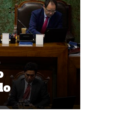
a
o
do