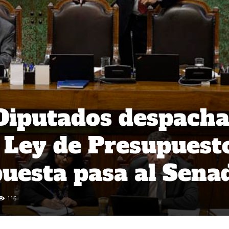
Diputados despach
 Ley de Presupuest
uesta pasa al Sena
116