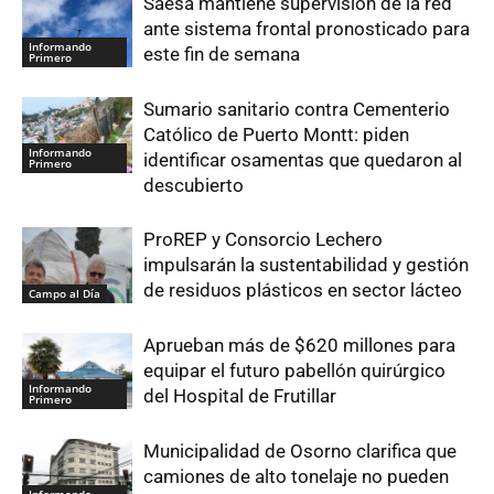
Saesa mantiene supervisión de la red
ante sistema frontal pronosticado para
Informando
este fin de semana
Primero
Sumario sanitario contra Cementerio
Católico de Puerto Montt: piden
Informando
identificar osamentas que quedaron al
Primero
descubierto
ProREP y Consorcio Lechero
impulsarán la sustentabilidad y gestión
de residuos plásticos en sector lácteo
Campo al Día
Aprueban más de $620 millones para
equipar el futuro pabellón quirúrgico
Informando
del Hospital de Frutillar
Primero
Municipalidad de Osorno clarifica que
camiones de alto tonelaje no pueden
Informando