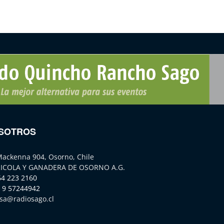
SOTROS
Mackenna 904, Osorno, Chile
ICOLA Y GANADERA DE OSORNO A.G.
64 223 2160
 9 57244942
sa@radiosago.cl