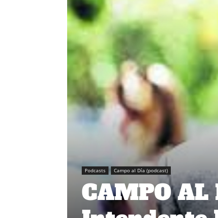
Podcasts
Campo al Día (podcast)
CAMPO AL D