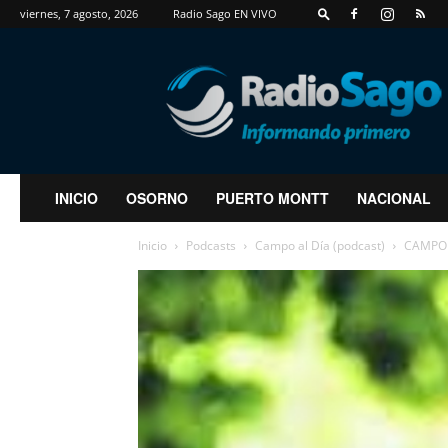
viernes, 7 agosto, 2026
Radio Sago EN VIVO
RadioSago
INICIO
OSORNO
PUERTO MONTT
NACIONAL
Inicio
Podcasts
Campo al Día (podcast)
CAMPO A