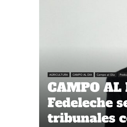
AGRICULTURA
CAMPO AL DIA
Campo al Día
Podc
CAMPO AL D
Fedeleche se
tribunales 