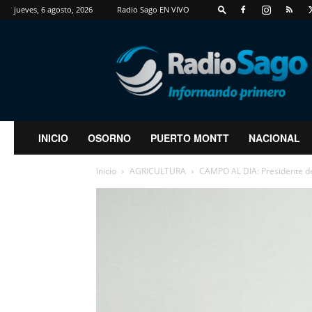
jueves, 6 agosto, 2026
Radio Sago EN VIVO
RadioSago
INICIO
OSORNO
PUERTO MONTT
NACIONAL
Inicio
AGRICULTURA
CAMPO AL DIA: Presidente de 