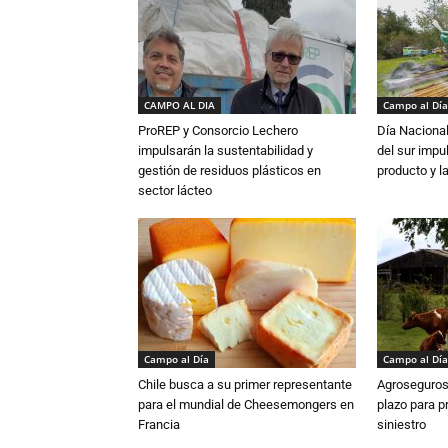
CAMPO AL DIA
Campo al Día
ProREP y Consorcio Lechero
Día Nacional
impulsarán la sustentabilidad y
del sur impu
gestión de residuos plásticos en
producto y l
sector lácteo
Campo al Día
Campo al Día
Chile busca a su primer representante
Agroseguros
para el mundial de Cheesemongers en
plazo para p
Francia
siniestro