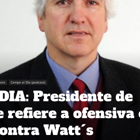
asts
Campo al Día (podcast)
IA: Presidente de
 refiere a ofensiva
contra Watt´s