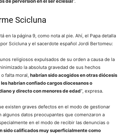
os de perversión en el ser eclesial
”.
orme Scicluna
á en la página 9, como nota al pie. Ahí, el Papa detalla
 por Scicluna y el sacerdote español Jordi Bertomeu:
unos religiosos expulsados de su orden a causa de la
minimizado la absoluta gravedad de sus hechos
 o falta moral,
habrían sido acogidos en otras diócesis
 les habrían confiado cargos diocesanos o
idiano y directo con menores de edad
”, expresa.
ue existen graves defectos en el modo de gestionar
ran algunos datos preocupantes que comenzaron a
pecialmente en el modo de recibir las denuncias o
n sido calificados muy superficialmente como