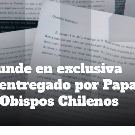
funde en exclusiva
entregado por Pap
 Obispos Chilenos