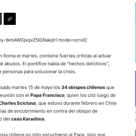
ey-tkmAWlQxqvZ5IDNakjb1 mode=scroll]
en Roma el martes, contiene fuertes críticas al actuar
de abusos. El pontífice habla de “hechos delictivos”,
e personas para solucionar la crisis.
pasado martes 15 de mayo los
34 obispos chilenos
que
 reunión con el
Papa Francisco
, quien los citó luego de
Charles Scicluna
, que estuvo durante febrero en Chile
ias de encubrimiento en contra del obispo de
co del
caso Karadima
.
lesia chilena no sólo escucharon al Papa, sino que