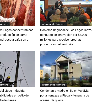
Primero
Informando Primero
Los Lagos concentran casi
Gobierno Regional de Los Lagos lanzó
 producción de carne
concurso de innovación por $4.000
nal pese a caída en el
millones para resolver brechas
s
productivas del territorio
Primero
Informando Primero
del Liceo Industrial
Condenan a madre e hijo en Valdivia
abilidades en patio de
por amenazas a Fiscal y tenencia de
to de Saesa
arsenal de guerra