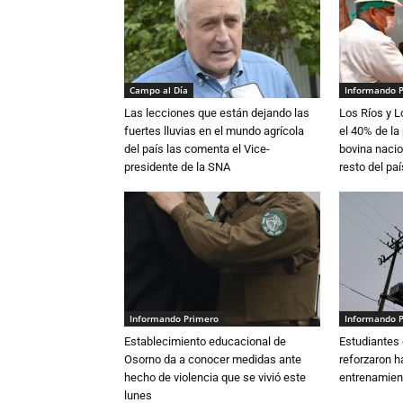
Campo al Día
Informando 
Las lecciones que están dejando las
Los Ríos y 
fuertes lluvias en el mundo agrícola
el 40% de la
del país las comenta el Vice-
bovina nacio
presidente de la SNA
resto del paí
Informando Primero
Informando 
Establecimiento educacional de
Estudiantes 
Osorno da a conocer medidas ante
reforzaron h
hecho de violencia que se vivió este
entrenamien
lunes