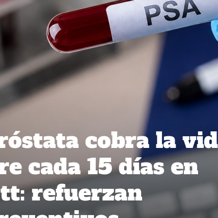
róstata cobra la vi
e cada 15 días en
t: refuerzan