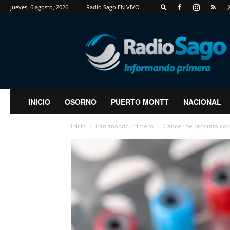
jueves, 6 agosto, 2026
Radio Sago EN VIVO
RadioSago
INICIO
OSORNO
PUERTO MONTT
NACIONAL
Inicio
Informando Primero
Cáncer de próstata cobr