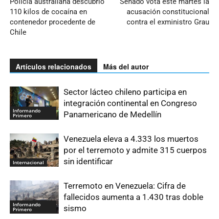
Policía australiana descubrió
Senado vota este martes la
110 kilos de cocaína en
acusación constitucional
contenedor procedente de
contra el exministro Grau
Chile
Artículos relacionados
Más del autor
Sector lácteo chileno participa en
integración continental en Congreso
Informando
Panamericano de Medellín
Primero
Venezuela eleva a 4.333 los muertos
por el terremoto y admite 315 cuerpos
sin identificar
Internacional
Terremoto en Venezuela: Cifra de
fallecidos aumenta a 1.430 tras doble
Informando
sismo
Primero