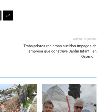
volumen.
para
aumentar
o
disminuir
el
volumen.
Artículo siguiente
Trabajadores reclaman sueldos impagos de
empresa que construye Jardín Infantil en
Osorno.