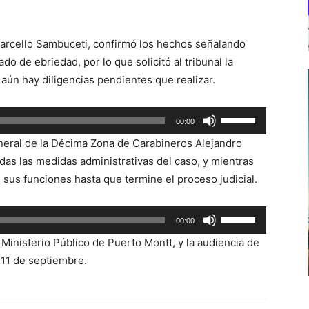
Marcello Sambuceti, confirmó los hechos señalando
o de ebriedad, por lo que solicitó al tribunal la
aún hay diligencias pendientes que realizar.
Utiliza
00:00
las
General de la Décima Zona de Carabineros Alejandro
teclas
as las medidas administrativas del caso, y mientras
de
sus funciones hasta que termine el proceso judicial.
flecha
arriba/abajo
Utiliza
00:00
para
las
aumentar
Ministerio Público de Puerto Montt, y la audiencia de
teclas
o
11 de septiembre.
de
disminuir
flecha
el
arriba/abajo