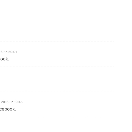
16 En 20:01
book.
e 2016 En 19:45
acebook.