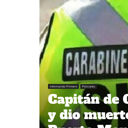
Informando Primero
Policiales
Capitán de 
y dio muert