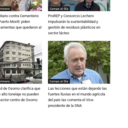
Primero
Campo al Día
tario contra Cementerio
ProREP y Consorcio Lechero
Puerto Montt: piden
impulsarán la sustentabilidad y
osamentas que quedaron al
gestión de residuos plásticos en
sector lácteo
Primero
Campo al Día
d de Osorno clarifica que
Las lecciones que están dejando las
alto tonelaje no pueden
fuertes lluvias en el mundo agrícola
 sector centro de Osorno
del país las comenta el Vice-
presidente de la SNA