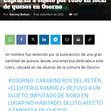
Capturan a sujeto por robo en local
de quesos en Osorno
Por
Raelmy Bolivar
-
9 de diciembre de 2022
687
Un hombre fue detenido por la sustracción de una gran
cantidad de quesos desde una empresa dedicada a este
rubro, ubicada en las afueras de la comuna de Osorno.
#OSORNO
: CARABINEROS DEL RETÉN
«ELEUTERIO RAMÍREZ» DETUVO A UN
SUJETO, IMPUTADO DE ROBO EN
LUGAR NO HABITADO. DELITO AFECTÓ
A EMPRESA DE QUESOS,