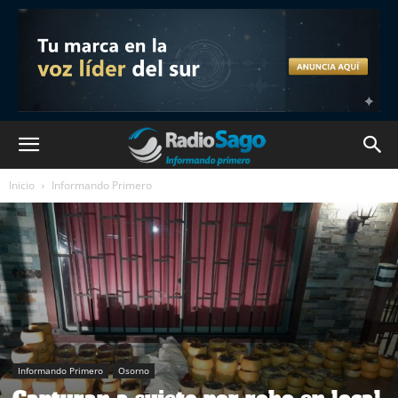
Inicio
Informando Primero
Informando Primero
Osorno