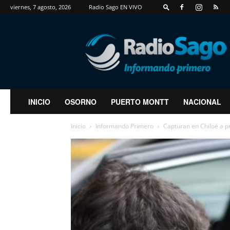
viernes, 7 agosto, 2026
Radio Sago EN VIVO
RadioSago
INICIO
OSORNO
PUERTO MONTT
NACIONAL
Inicio
Informando Primero
Capturan en Chiloé a p