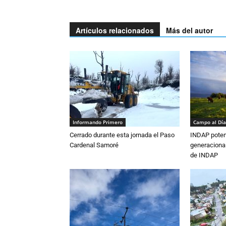
Artículos relacionados
Más del autor
Informando Primero
Campo al Día
Cerrado durante esta jornada el Paso
INDAP poten
Cardenal Samoré
generacional
de INDAP