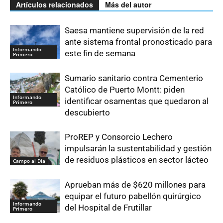
Artículos relacionados
Más del autor
Saesa mantiene supervisión de la red
ante sistema frontal pronosticado para
Informando
este fin de semana
Primero
Sumario sanitario contra Cementerio
Católico de Puerto Montt: piden
Informando
identificar osamentas que quedaron al
Primero
descubierto
ProREP y Consorcio Lechero
impulsarán la sustentabilidad y gestión
de residuos plásticos en sector lácteo
Campo al Día
Aprueban más de $620 millones para
equipar el futuro pabellón quirúrgico
Informando
del Hospital de Frutillar
Primero