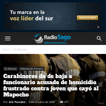
Inicio
Es Noticia
Es Noticia
Informando Primero
Carabineros da de baja a
funcionario acusado de homicidio
frustrado contra joven que cayó al
Mapocho
Por
Eric Paredes
-
6 de octubre de 2020
477