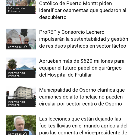
Católico de Puerto Montt: piden
Informando
identificar osamentas que quedaron al
Primero
descubierto
ProREP y Consorcio Lechero
impulsarán la sustentabilidad y gestión
de residuos plásticos en sector lácteo
Campo al Día
Aprueban más de $620 millones para
equipar el futuro pabellón quirúrgico
Informando
del Hospital de Frutillar
Primero
Municipalidad de Osorno clarifica que
camiones de alto tonelaje no pueden
Informando
circular por sector centro de Osorno
Primero
Las lecciones que están dejando las
fuertes lluvias en el mundo agrícola del
país las comenta el Vice-presidente de
Campo al Día