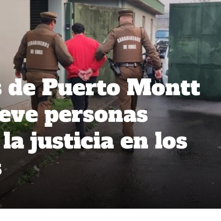
 de Puerto Montt
eve personas
la justicia en los
s