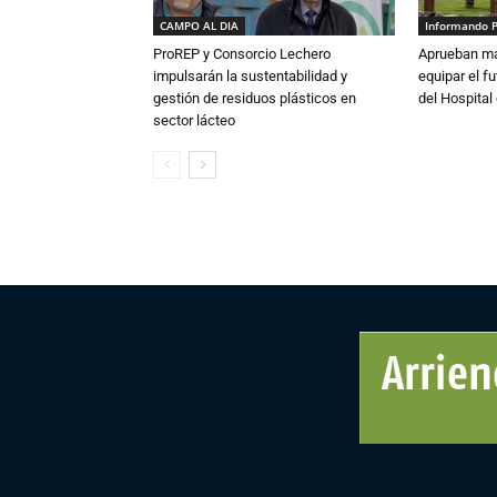
CAMPO AL DIA
Informando 
ProREP y Consorcio Lechero
Aprueban má
impulsarán la sustentabilidad y
equipar el fu
gestión de residuos plásticos en
del Hospital 
sector lácteo