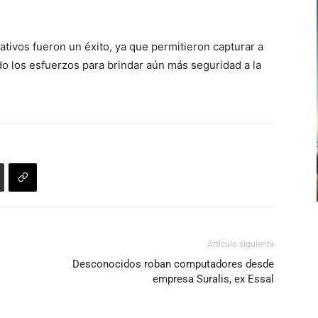
de
flecha
ativos fueron un éxito, ya que permitieron capturar a
arriba/abajo
 los esfuerzos para brindar aún más seguridad a la
para
aumentar
o
disminuir
el
volumen.
Artículo siguiente
Desconocidos roban computadores desde
empresa Suralis, ex Essal