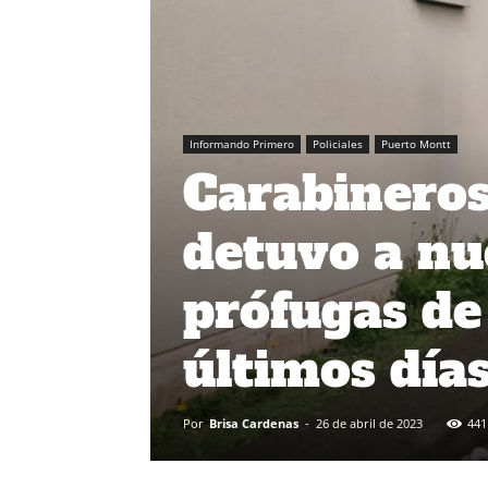
Informando Primero
Policiales
Puerto Montt
Carabineros
detuvo a nu
prófugas de 
últimos día
Por
Brisa Cardenas
-
26 de abril de 2023
441