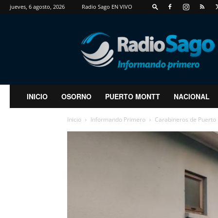
jueves, 6 agosto, 2026
Radio Sago EN VIVO
RadioSago
INICIO
OSORNO
PUERTO MONTT
NACIONAL
Inicio
Informando Primero
Carabineros de Puerto M