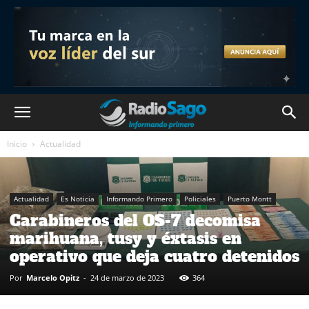
Inicio
Actualidad
Actualidad
Es Noticia
Informando Primero
Policiales
Puerto Montt
Carabineros del OS-7 decomisa
marihuana, tusy y éxtasis en
operativo que deja cuatro detenidos
Por
Marcelo Opitz
-
24 de marzo de 2023
364