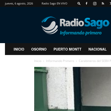
jueves, 6 agosto, 2026
Radio Sago EN VIVO
RadioSago
INICIO
OSORNO
PUERTO MONTT
NACIONAL
Inicio
Informando Primero
Carabineros del SEBV Pu