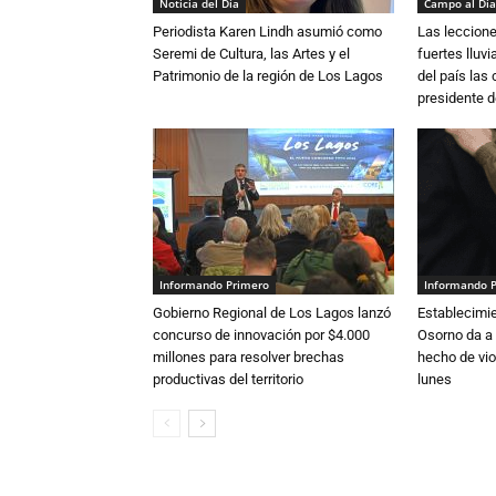
Noticia del Día
Campo al Día
Periodista Karen Lindh asumió como
Las leccione
Seremi de Cultura, las Artes y el
fuertes lluv
Patrimonio de la región de Los Lagos
del país las
presidente d
Informando Primero
Informando 
Gobierno Regional de Los Lagos lanzó
Establecimi
concurso de innovación por $4.000
Osorno da a
millones para resolver brechas
hecho de vio
productivas del territorio
lunes