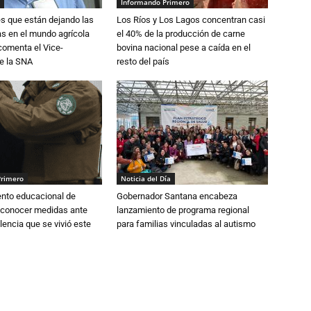
Informando Primero
s que están dejando las
Los Ríos y Los Lagos concentran casi
ias en el mundo agrícola
el 40% de la producción de carne
 comenta el Vice-
bovina nacional pese a caída en el
e la SNA
resto del país
Primero
Noticia del Día
ento educacional de
Gobernador Santana encabeza
 conocer medidas ante
lanzamiento de programa regional
lencia que se vivió este
para familias vinculadas al autismo