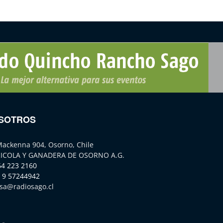
SOTROS
Mackenna 904, Osorno, Chile
ICOLA Y GANADERA DE OSORNO A.G.
64 223 2160
 9 57244942
sa@radiosago.cl